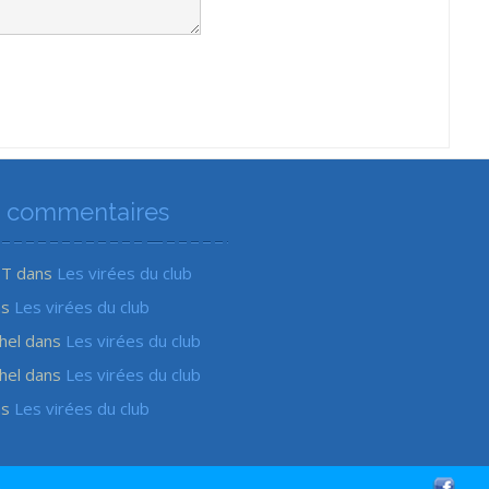
s commentaires
ET
dans
Les virées du club
ns
Les virées du club
hel
dans
Les virées du club
hel
dans
Les virées du club
ns
Les virées du club