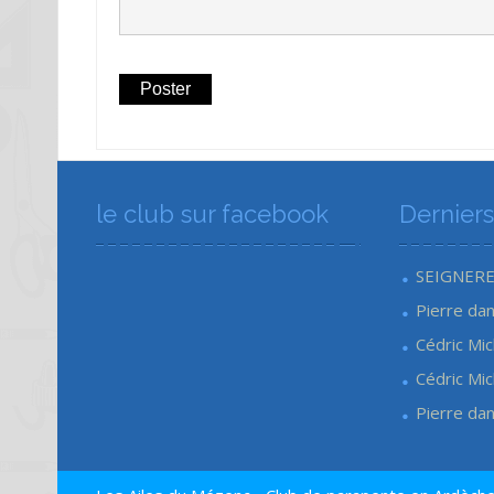
le club sur facebook
Dernier
SEIGNER
Pierre
da
Cédric Mic
Cédric Mic
Pierre
da