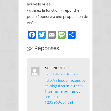
nouvelle virée.
• utilisez la fonction « répondre »
pour répondre à une proposition de
virée.
F
T
E
M
P
ac
w
m
e
ar
32 Réponses.
e
itt
ai
ss
ta
b
er
l
a
g
o
g
er
SEIGNERET
dit :
o
e
12 avril 2021 à 16 h 23 min
k
http://ailesdumezenc.ov
er-blog.fr/article-recit-
1-semaine-au-maroc-
partie-1-
123396366.html