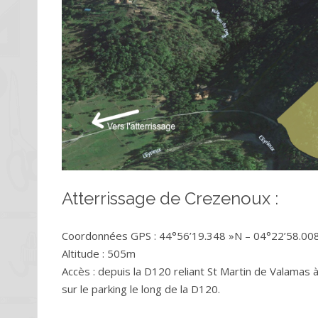
Atterrissage de Crezenoux :
Coordonnées GPS : 44°56’19.348 »N – 04°22’58.008
Altitude : 505m
Accès : depuis la D120 reliant St Martin de Valamas 
sur le parking le long de la D120.