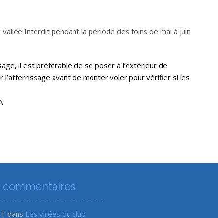
e vallée Interdit pendant la période des foins de mai à juin
sage, il est préférable de se poser à l’extérieur de
 l’atterrissage avant de monter voler pour vérifier si les
A
s commentaires
ET
dans
Les virées du club