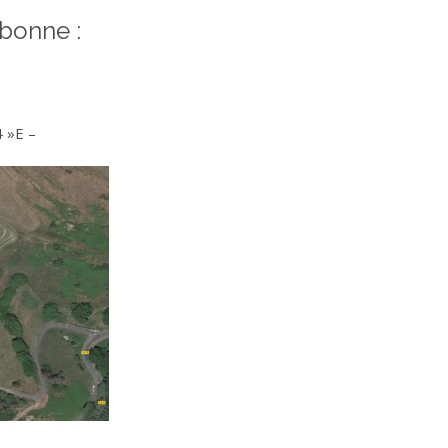
bonne :
 »E –