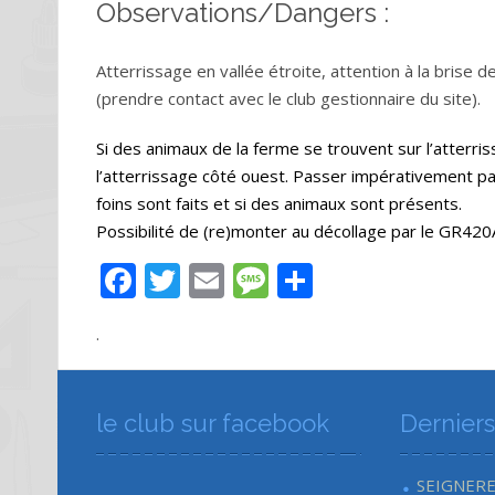
Observations/Dangers :
Atterrissage en vallée étroite, attention à la brise d
(prendre contact avec le club gestionnaire du site).
Si des animaux de la ferme se trouvent sur l’atterris
l’atterrissage côté ouest. Passer impérativement par
foins sont faits et si des animaux sont présents.
Possibilité de (re)monter au décollage par le GR420
F
T
E
M
P
ac
w
m
e
ar
.
e
itt
ai
ss
ta
b
er
l
a
g
o
g
er
le club sur facebook
Dernier
o
e
k
SEIGNER