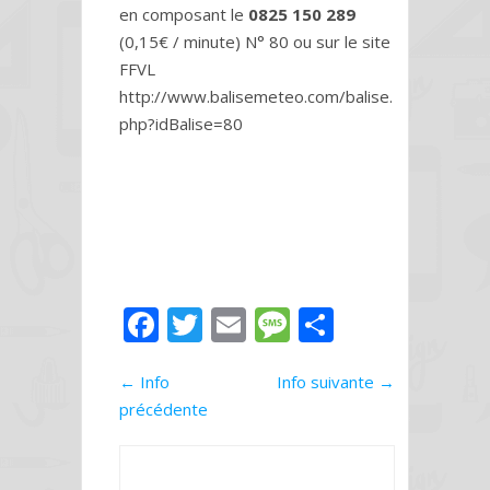
en composant le
0825 150 289
(0,15€ / minute) N° 80 ou sur le site
FFVL
http://www.balisemeteo.com/balise.
php?idBalise=80
F
T
E
M
P
ac
w
m
e
ar
←
Info
e
itt
ai
Info suivante
ss
ta
→
précédente
b
er
l
a
g
o
g
er