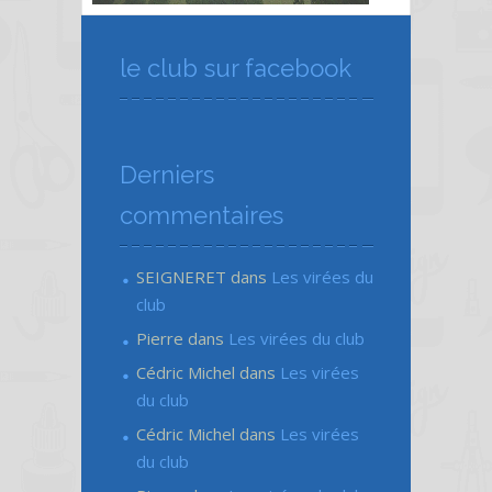
le club sur facebook
Derniers
commentaires
SEIGNERET
dans
Les virées du
club
Pierre
dans
Les virées du club
Cédric Michel
dans
Les virées
du club
Cédric Michel
dans
Les virées
du club