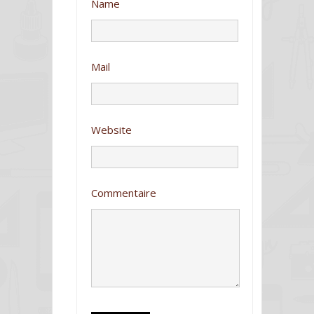
o
e
Name
k
Mail
Website
Commentaire