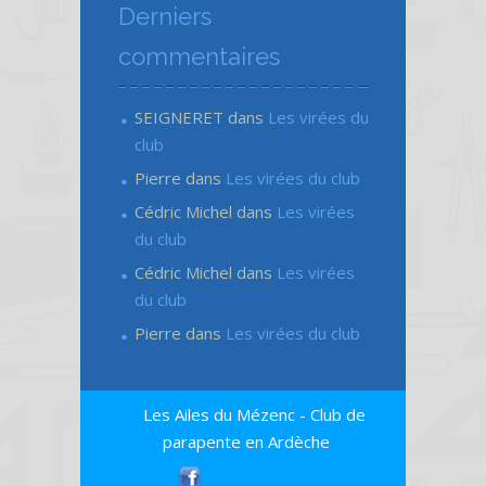
Derniers
commentaires
SEIGNERET
dans
Les virées du
club
Pierre
dans
Les virées du club
Cédric Michel
dans
Les virées
du club
Cédric Michel
dans
Les virées
du club
Pierre
dans
Les virées du club
Les Ailes du Mézenc - Club de
parapente en Ardèche