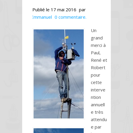
Publié le
17 mai 2016
par
Emmanuel
0 commentaire.
Un
grand
merci à
Paul,
René et
Robert
pour
cette
interve
ntion
annuell
e très
attendu
e par