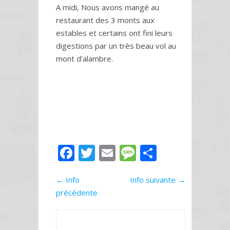
A midi, Nous avons mangé au
restaurant des 3 monts aux
estables et certains ont fini leurs
digestions par un très beau vol au
mont d’alambre.
F
T
E
M
P
ac
w
m
e
ar
←
Info
e
itt
ai
Info suivante
ss
ta
→
précédente
b
er
l
a
g
o
g
er