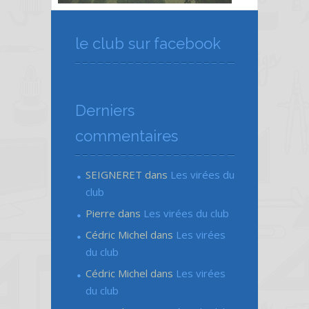
le club sur facebook
Derniers
commentaires
SEIGNERET
dans
Les virées du
club
Pierre
dans
Les virées du club
Cédric Michel
dans
Les virées
du club
Cédric Michel
dans
Les virées
du club