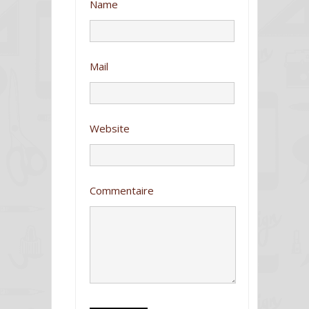
o
e
Name
k
Mail
Website
Commentaire