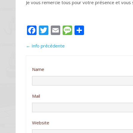
Je vous remercie tous pour votre présence et vous 
F
T
E
M
P
ac
w
m
e
ar
←
Info précédente
e
itt
ai
ss
ta
b
er
l
a
g
o
g
er
Name
o
e
k
Mail
Website