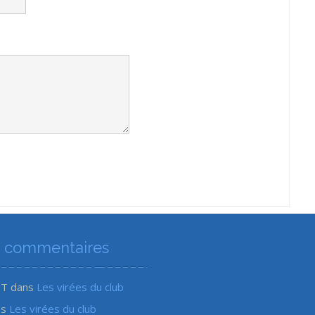
s commentaires
ET
dans
Les virées du club
ns
Les virées du club