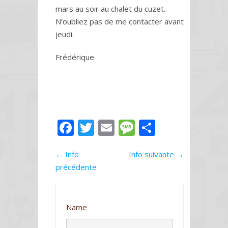
mars au soir au chalet du cuzet.
N’oubliez pas de me contacter avant
jeudi.
Frédérique
F
T
E
M
P
ac
w
m
e
ar
←
Info
e
itt
ai
Info suivante
ss
ta
→
précédente
b
er
l
a
g
o
g
er
o
e
Name
k