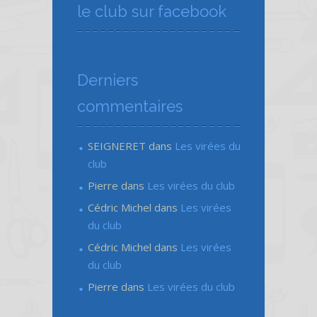
le club sur facebook
Derniers
commentaires
SEIGNERET
dans
Les virées du
club
Pierre
dans
Les virées du club
Cédric Michel
dans
Les virées
du club
Cédric Michel
dans
Les virées
du club
Pierre
dans
Les virées du club