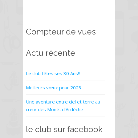
e
itt
ai
ss
ta
b
er
l
a
g
o
g
er
o
e
Compteur de vues
k
Actu récente
Le club fêtes ses 30 Ans!!
Meilleurs vœux pour 2023
Une aventure entre ciel et terre au
cœur des Monts d’Ardèche
le club sur facebook