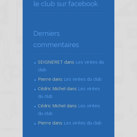
le club sur facebook
Derniers
commentaires
SEIGNERET
dans
Les virées du
club
Pierre
dans
Les virées du club
Cédric Michel
dans
Les virées
du club
Cédric Michel
dans
Les virées
du club
Pierre
dans
Les virées du club