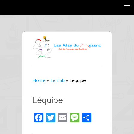
Home
»
Le club
»
Léquipe
Léquipe
F
T
E
M
P
ac
w
m
e
ar
.